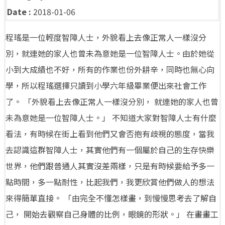
Date :
2018-01-06
程瑤是一位輕度智障人士，外貌看上去像正常人一樣沒分
別，就連她的家人也曾未為意她是一位智障人士。由於她從
小到大成績也不好，所有的作業也份外耕辛，同時也無心向
學，所以程瑤選擇只讀到小學六年級畢業便出來社會工作
了。 「外貌看上去像正常人一樣沒分別， 就連她的家人也曾
未為意她是一位智障人士。」 不知道大家對智障人士有什麼
看法，有時候在街上看到他們又會否抱有歧視的態度，當我
去認識這群智障人士，其實他們有一個屬於自己的生存快樂
世界，他們跟普通人其實沒差兩樣，只是有時候要給予多一
點時間，多一點耐性，比起我們，我更欣賞他們做人的想法
來得簡單直接。 「由完全不懂怎樣畫，到慢慢思考去了解自
己， 開始去觀察自己身體的比例，眼鏡的形狀。」 在畫畫工