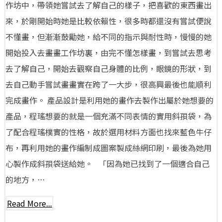
作坊中，帶領她嘗試去了解自己的樣子，把喜歡的東西畫出
來，於剛開始時她是比較依賴性，很多時都還沒有嘗試便說
不懂畫，但漸漸鼓勵她，給不同的指示與耐性時，慢慢的她
開始投入去畫畫工作坊裏，由完不懂怎樣畫，到嘗試去思考
去了解自己，開始去觀察自己身體的比例，眼鏡的形狀，到
去自己動手嘗試畫畫實在跨了一大步，很高興最後也能順利
完成畫作。 產品設計是利用她的畫作去製作出屬於她想要的
產品，程瑤想要的就是一個充滿不同表情的實用斜孭袋，為
了配合程瑤樸實的性格，故於選用材料方面也找來藍色牛仔
布，再利用她的畫作編制成圖案製成絲網印刷，最後為她用
心製作成斜孭袋送給她。 「因為她已找到了一個適合自己
的地方，…
Read More...