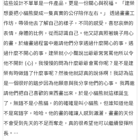
這些設計不單單是一件產品，更是一份關心與祝福。 「建榮
想要把小貓熊變成一隻真實的公仔陪伴左右。」 透過畫畫工
作坊，帶領他去了解自己的樣子，不同的感受，喜怒哀樂的
表情，身體的比例，從而認識自己。他又認真照著鏡子用心
的畫，於繪畫過程當中邀請他們分享遇過什麼開心的事，遇
過什麼不開心的事，建榮就小小聲說出爺爺常常罵他所以令
他不開針 (心)，我慢慢的問為什麼爺爺會罵你呢？是不是建
榮有時做錯了什麼事呢？然後他就認真的說係啊！我認為這
是一個很好的踏步因為他願意與我分享他們的心事。 我再邀
請他們把自己喜歡的東西畫出來，於是小貓熊就這樣誕生
了，無錯不是小熊貓，的的確確是叫小貓熊，但誰知道他是
不是寫錯字，哈哈。他的畫的確讓人感到瀟灑，畫畫的天份
不會受到先天的不足而奪走，真的很希望他可以繼續發揮所
長。…