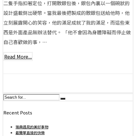
二隻手指扣著定位，打開散銀包後，銀包內裏以一個碗狀的
設計盛載倒出硬幣。當我最後把製成的散銀包送給他時，他
立刻展露開心的笑容，他的滿足成就了我的滿足，而這些東
西是外面產品無辦法替代。 「他不會因為身體障礙而停止做
自己喜歡做的事，…
Read More...
Recent Posts
瑞典遇見的美好事物
最簡單直接的快樂