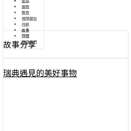
產品
服務
教育
視障銀包
月餅
故事
媒體
故事分享
聯絡我們
瑞典遇見的美好事物