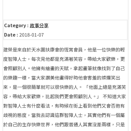
Category :
故事分享
Date :
2018-01-07
建榮是來自於天水圍扶康會的恆常會員，他是一位快樂的輕
度智障人士，每次見他都是充滿著笑容，帶給大家歡樂，更
會照顧別人。他擁有繪畫的天賦，拿起畫筆就像找到了自己
的樂趣一樣，當大家讚美他畫得好時他會害羞的燦爛笑出
來，是一個很簡單就可以很快樂的人。 「他面上總是充滿笑
容，帶給大家歡樂，比起我們更會照顧別人。」 不知道大家
對智障人士有什麼看法，有時候在街上看到他們又會否抱有
歧視的態度，當我去認識這群智障人士，其實他們有一個屬
於自己的生存快樂世界，他們跟普通人其實沒差兩樣，只是