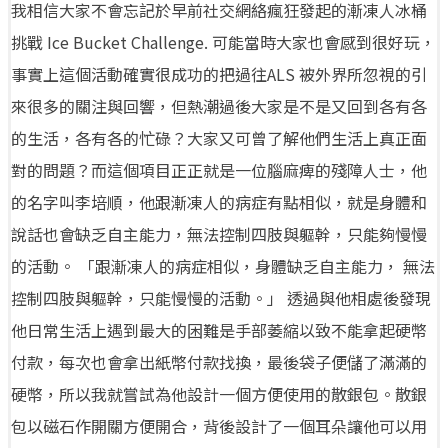
我相信大家不會忘記於早前社交網絡瘋狂發起的漸凍人冰桶
挑戰 Ice Bucket Challenge. 可能當時大家也會感到很好玩，
事實上這個活動確實很成功的把過往ALS 被外界所忽視的引
來很多的關注與回響，但熱潮過後大家是不是又回到各有各
的生活，各有各的忙碌？大家又可曾了解他們生活上真正面
對的問題？而這個項目正正就是一位腦麻痺的殘障人士，他
的名字叫李培順，他跟漸凍人的病症有點相似，就是身體和
說話也會缺乏自主能力，無法控制四肢與軀幹，只能夠慢慢
的活動。 「跟漸凍人的病症相似，身體缺乏自主能力， 無法
控制四肢與軀幹，只能慢慢的活動。」 透過與他相處後發現
他日常生活上遇到最大的困難是手部萎縮以致不能拿起硬幣
付款，每次也會拿出紙幣付款找換，最後袋子便儲了滿滿的
硬幣，所以我就嘗試為他設計一個方便使用的散銀包。散銀
包以磁石作開關方便開合，背後設計了一個耳朵讓他可以用