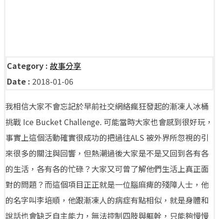
Category :
故事分享
Date :
2018-01-06
我相信大家不會忘記於早前社交網絡瘋狂發起的漸凍人冰桶
挑戰 Ice Bucket Challenge. 可能當時大家也會感到很好玩，
事實上這個活動確實很成功的把過往ALS 被外界所忽視的引
來很多的關注與回響，但熱潮過後大家是不是又回到各有各
的生活，各有各的忙碌？大家又可曾了解他們生活上真正面
對的問題？而這個項目正正就是一位腦麻痺的殘障人士，他
的名字叫李培順，他跟漸凍人的病症有點相似，就是身體和
說話也會缺乏自主能力，無法控制四肢與軀幹，只能夠慢慢