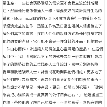
量生產，一些社會弱勢階級的需求更不會受主流設計所關
注，然而他們也像普通人一樣，需要更好的設計提升生活的
質素。Mosi mosi將會違反時下產業界去進行一個看似不合
乎經濟效益的創作，透過工作坊及日常生活與人相處後去了
解他們真正的需求，採用人性化的設計方式為他們度身定制
他們想要的產品，它可能不會是一件賺錢的產品，但絕對是
一件由心而作，永遠讓人記得並且心靈滿足的產品。 在這個
項目中，我們將嘗試以不同的方式去為到一班看似被社會忽
略了的弱勢社群的五位殘疾人士作設計，當中分別為智障，
視障和肢體殘疾人士，計劃將花時間與他們相處，更多地了
解他們的行為與需求，再為他們量身定制他們想要的東西。
這些設計不單單是一件產品，更是一份關心與祝福。 「建榮
想要把小貓熊變成一隻真實的公仔陪伴左右。」 透過畫畫工
作坊，帶領他去了解自己的樣子，不同的感受，喜怒哀樂的