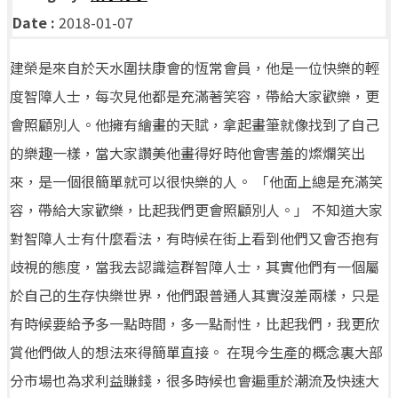
Date :
2018-01-07
建榮是來自於天水圍扶康會的恆常會員，他是一位快樂的輕
度智障人士，每次見他都是充滿著笑容，帶給大家歡樂，更
會照顧別人。他擁有繪畫的天賦，拿起畫筆就像找到了自己
的樂趣一樣，當大家讚美他畫得好時他會害羞的燦爛笑出
來，是一個很簡單就可以很快樂的人。 「他面上總是充滿笑
容，帶給大家歡樂，比起我們更會照顧別人。」 不知道大家
對智障人士有什麼看法，有時候在街上看到他們又會否抱有
歧視的態度，當我去認識這群智障人士，其實他們有一個屬
於自己的生存快樂世界，他們跟普通人其實沒差兩樣，只是
有時候要給予多一點時間，多一點耐性，比起我們，我更欣
賞他們做人的想法來得簡單直接。 在現今生產的概念裏大部
分市場也為求利益賺錢，很多時候也會遍重於潮流及快速大