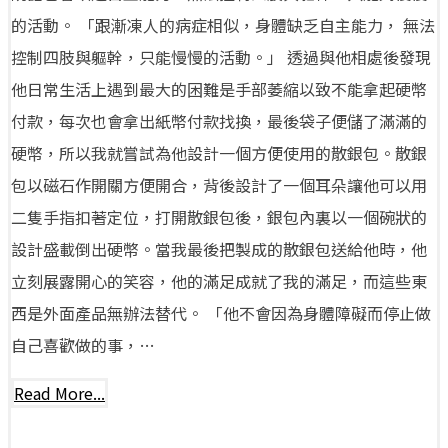
的活動。 「跟漸凍人的病症相似，身體缺乏自主能力， 無法
控制四肢與軀幹，只能慢慢的活動。」 透過與他相處後發現
他日常生活上遇到最大的困難是手部萎縮以致不能拿起硬幣
付款，每次也會拿出紙幣付款找換，最後袋子便儲了滿滿的
硬幣，所以我就嘗試為他設計一個方便使用的散銀包。散銀
包以磁石作開關方便開合，背後設計了一個耳朵讓他可以用
二隻手指扣著定位，打開散銀包後，銀包內裏以一個碗狀的
設計盛載倒出硬幣。當我最後把製成的散銀包送給他時，他
立刻展露開心的笑容，他的滿足成就了我的滿足，而這些東
西是外面產品無辦法替代。 「他不會因為身體障礙而停止做
自己喜歡做的事，…
Read More...