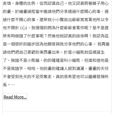
表情，身體的比例，從而認識自己。他又認真照著鏡子用心
的畫，於繪畫過程當中邀請他們分享遇過什麼開心的事，遇
過什麼不開心的事，建榮就小小聲說出爺爺常常罵他所以令
他不開針 (心)，我慢慢的問為什麼爺爺會罵你呢？是不是建
榮有時做錯了什麼事呢？然後他就認真的說係啊！我認為這
是一個很好的踏步因為他願意與我分享他們的心事。 我再邀
請他們把自己喜歡的東西畫出來，於是小貓熊就這樣誕生
了，無錯不是小熊貓，的的確確是叫小貓熊，但誰知道他是
不是寫錯字，哈哈。他的畫的確讓人感到瀟灑，畫畫的天份
不會受到先天的不足而奪走，真的很希望他可以繼續發揮所
長。…
Read More...